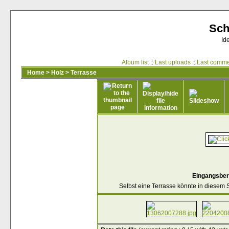
Sch
Id
Album list
::
Last uploads
::
Last comm
Home
>
Holz
>
Terrasse
Eingangsber
Selbst eine Terrasse könnte in diesem S