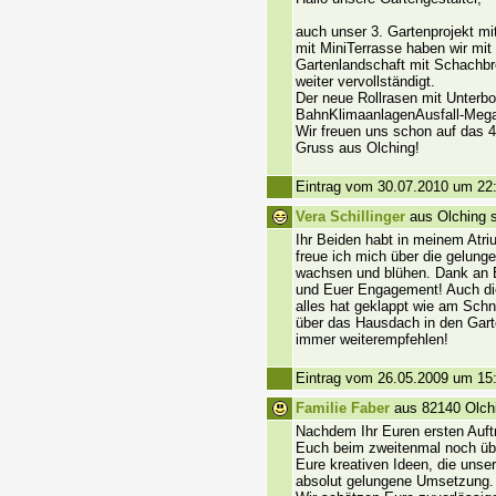
auch unser 3. Gartenprojekt m
mit MiniTerrasse haben wir mi
Gartenlandschaft mit Schachbr
weiter vervollständigt.
Der neue Rollrasen mit Unterb
BahnKlimaanlagenAusfall-Meg
Wir freuen uns schon auf das 4.
Gruss aus Olching!
Eintrag vom 30.07.2010 um 22
Vera Schillinger
aus Olching s
Ihr Beiden habt in meinem Atr
freue ich mich über die gelung
wachsen und blühen. Dank an 
und Euer Engagement! Auch die
alles hat geklappt wie am Schn
über das Hausdach in den Gart
immer weiterempfehlen!
Eintrag vom 26.05.2009 um 15
Familie Faber
aus 82140 Olchi
Nachdem Ihr Euren ersten Auftr
Euch beim zweitenmal noch über
Eure kreativen Ideen, die unse
absolut gelungene Umsetzung.