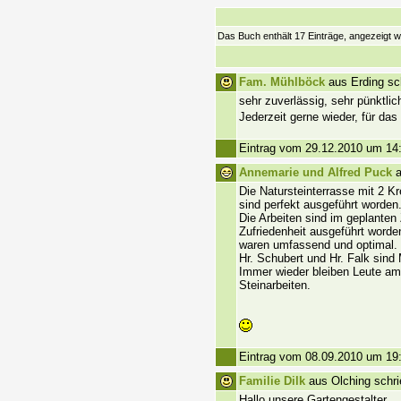
Das Buch enthält 17 Einträge, angezeigt wi
Fam. Mühlböck
aus Erding sc
sehr zuverlässig, sehr pünktlic
Jederzeit gerne wieder, für da
Eintrag vom 29.12.2010 um 14
Annemarie und Alfred Puck
a
Die Natursteinterrasse mit 2 K
sind perfekt ausgeführt worden
Die Arbeiten sind im geplanten 
Zufriedenheit ausgeführt word
waren umfassend und optimal.
Hr. Schubert und Hr. Falk sind
Immer wieder bleiben Leute am
Steinarbeiten.
Eintrag vom 08.09.2010 um 19
Familie Dilk
aus Olching schri
Hallo unsere Gartengestalter,