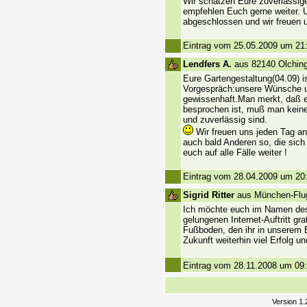
Wir schätzen Eure zuverlässige
empfehlen Euch gerne weiter. U
abgeschlossen und wir freuen 
Eintrag vom 25.05.2009 um 21
Lendfers A.
aus 82140 Olching
Eure Gartengestaltung(04.09) 
Vorgespräch:unsere Wünsche un
gewissenhaft.Man merkt, daß e
besprochen ist, muß man keine
und zuverlässig sind.
Wir freuen uns jeden Tag an
auch bald Anderen so, die sic
euch auf alle Fälle weiter !
Eintrag vom 28.04.2009 um 20
Sigrid Ritter
aus München-Flug
Ich möchte euch im Namen de
gelungenen Internet-Auftritt gr
Fußboden, den ihr in unserem 
Zukunft weiterhin viel Erfolg un
Eintrag vom 28.11.2008 um 09
Version 1